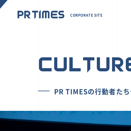
CORPORATE SITE
CULTUR
PR TIMESの行動者た