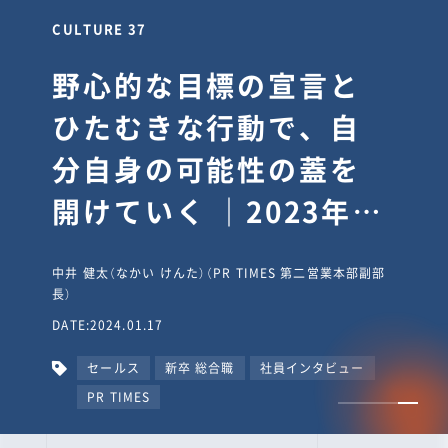
CULTURE 30
逆境では自分のスタン
スを変え“予想を裏切
り、期待を超える”【真
輔塾・前編】
山田真輔（やまだ しんすけ）（執行役員 兼 Jooto事業部
長）
DATE:2023.09.08
カルチャー
CxO
キャリア入社
Jooto