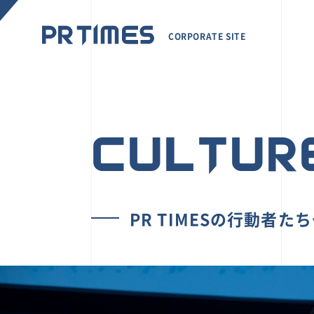
CORPORATE SITE
CULTUR
PR TIMESの行動者た