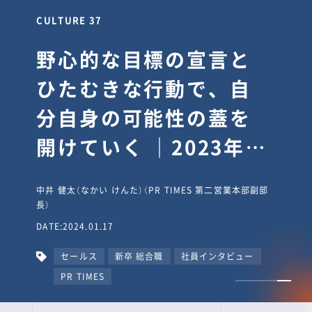
CULTURE 37
野心的な目標の宣言と
ひたむきな行動で、自
分自身の可能性の蓋を
開けていく ｜2023年度
上期社員総会受賞イン
中井 健太（なかい けんた）（PR TIMES 第二営業本部副部
タビュー #PR
長）
DATE:2024.01.17
TIMESな人たち
セールス
新卒 総合職
社員インタビュー
PR TIMES