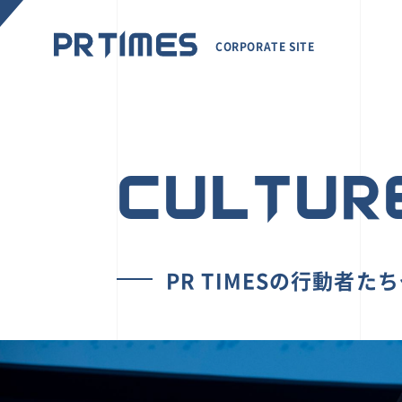
CORPORATE SITE
CULTUR
PR TIMESの行動者た