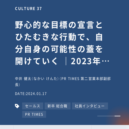
CULTURE 37
野心的な目標の宣言と
ひたむきな行動で、自
分自身の可能性の蓋を
開けていく ｜2023年度
上期社員総会受賞イン
中井 健太（なかい けんた）（PR TIMES 第二営業本部副部
タビュー #PR
長）
DATE:2024.01.17
TIMESな人たち
セールス
新卒 総合職
社員インタビュー
PR TIMES