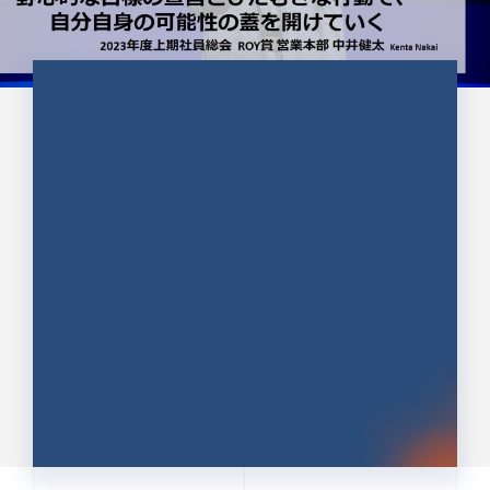
CULTURE 37
野心的な目標の宣言とひたむきな
行動で、自分自身の可能性の蓋を
開けていく ｜2023年度上期社...
中井 健太（なかい けんた）（PR TIMES 第二営業本
部副部長）
DATE:2024.01.17
セールス
新卒 総合職
社員インタビュー
PR TIMES