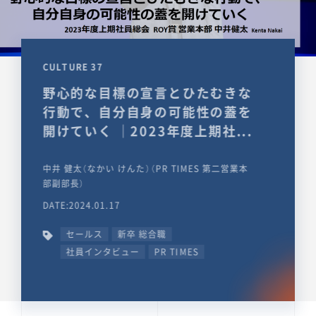
CULTURE 37
野心的な目標の宣言とひたむきな
行動で、自分自身の可能性の蓋を
開けていく ｜2023年度上期社...
中井 健太（なかい けんた）（PR TIMES 第二営業本
部副部長）
DATE:2024.01.17
セールス
新卒 総合職
社員インタビュー
PR TIMES