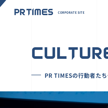
CORPORATE SITE
CULTUR
PR TIMESの行動者た