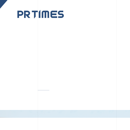
CORPORATE SITE
CULTUR
PR TIMESの行動者た