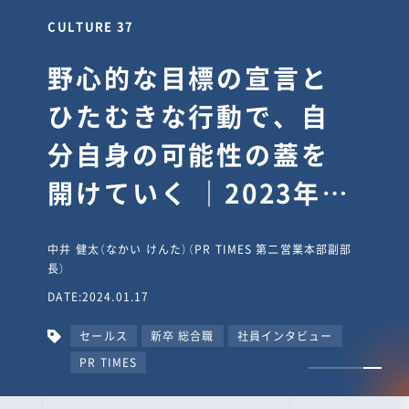
CULTURE 30
逆境では自分のスタン
スを変え“予想を裏切
り、期待を超える”【真
輔塾・前編】
山田真輔（やまだ しんすけ）（執行役員 兼 Jooto事業部
長）
DATE:2023.09.08
カルチャー
CxO
キャリア入社
Jooto