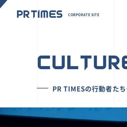
CORPORATE SITE
CULTUR
PR TIMESの行動者た