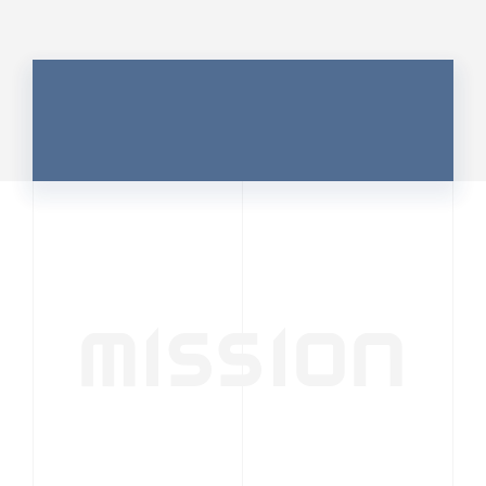
MISSION
行動者発の情報が、
人の心を揺さぶる
時代へ