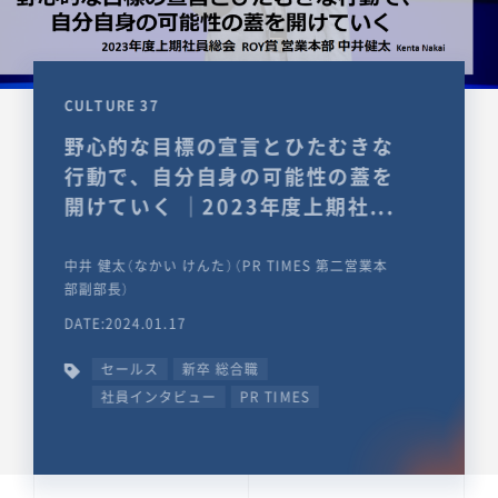
CULTURE 37
野心的な目標の宣言とひたむきな
行動で、自分自身の可能性の蓋を
開けていく ｜2023年度上期社...
中井 健太（なかい けんた）（PR TIMES 第二営業本
部副部長）
DATE:2024.01.17
セールス
新卒 総合職
社員インタビュー
PR TIMES