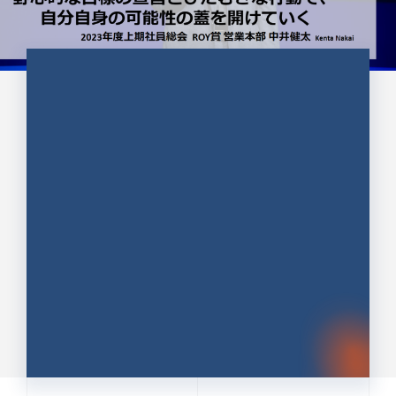
CULTURE 37
野心的な目標の宣言とひたむきな
行動で、自分自身の可能性の蓋を
開けていく ｜2023年度上期社...
中井 健太（なかい けんた）（PR TIMES 第二営業本
部副部長）
DATE:2024.01.17
セールス
新卒 総合職
社員インタビュー
PR TIMES