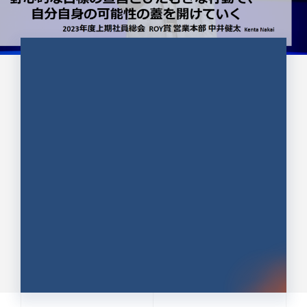
CULTURE 37
野心的な目標の宣言とひたむきな
行動で、自分自身の可能性の蓋を
開けていく ｜2023年度上期社...
中井 健太（なかい けんた）（PR TIMES 第二営業本
部副部長）
DATE:2024.01.17
セールス
新卒 総合職
社員インタビュー
PR TIMES