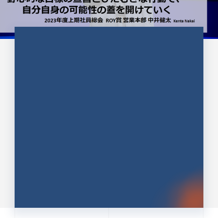
CULTURE 37
野心的な目標の宣言とひたむきな
行動で、自分自身の可能性の蓋を
開けていく ｜2023年度上期社...
中井 健太（なかい けんた）（PR TIMES 第二営業本
部副部長）
DATE:2024.01.17
セールス
新卒 総合職
社員インタビュー
PR TIMES