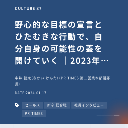
CULTURE 37
野心的な目標の宣言と
ひたむきな行動で、自
分自身の可能性の蓋を
開けていく ｜2023年度
上期社員総会受賞イン
中井 健太（なかい けんた）（PR TIMES 第二営業本部副部
タビュー #PR
長）
DATE:2024.01.17
TIMESな人たち
セールス
新卒 総合職
社員インタビュー
PR TIMES