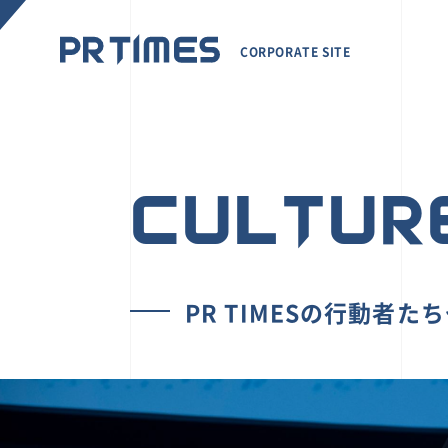
CORPORATE SITE
CULTUR
PR TIMESの行動者た