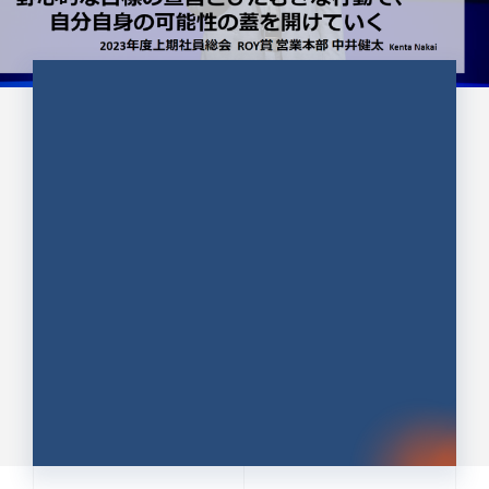
CULTURE 37
野心的な目標の宣言とひたむきな
行動で、自分自身の可能性の蓋を
開けていく ｜2023年度上期社...
中井 健太（なかい けんた）（PR TIMES 第二営業本
部副部長）
DATE:2024.01.17
セールス
新卒 総合職
社員インタビュー
PR TIMES