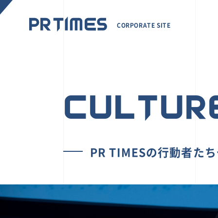
CORPORATE SITE
CULTUR
PR TIMESの行動者た