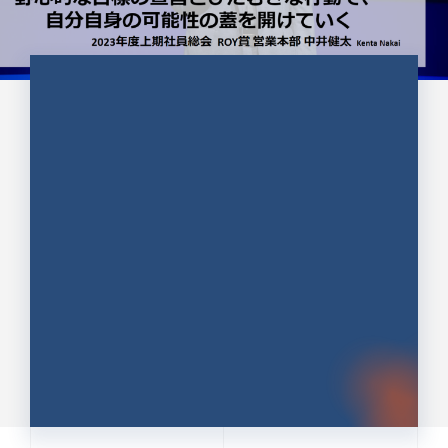
CULTURE 37
野心的な目標の宣言とひたむきな
行動で、自分自身の可能性の蓋を
開けていく ｜2023年度上期社...
中井 健太（なかい けんた）（PR TIMES 第二営業本
部副部長）
DATE:2024.01.17
セールス
新卒 総合職
社員インタビュー
PR TIMES