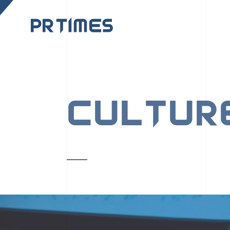
CORPORATE SITE
CULTUR
PR TIMESの行動者た