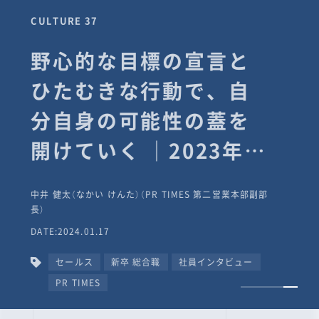
CULTURE 37
野心的な目標の宣言と
ひたむきな行動で、自
分自身の可能性の蓋を
開けていく ｜2023年度
上期社員総会受賞イン
中井 健太（なかい けんた）（PR TIMES 第二営業本部副部
タビュー #PR
長）
DATE:2024.01.17
TIMESな人たち
セールス
新卒 総合職
社員インタビュー
PR TIMES