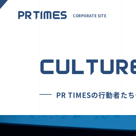
CORPORATE SITE
CULTUR
PR TIMESの行動者た