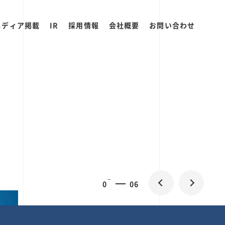
メディア掲載
IR
採用情報
会社概要
お問い合わせ
0
1
06