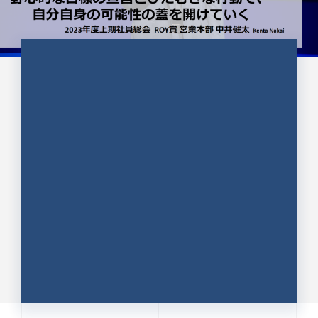
CULTURE 37
野心的な目標の宣言とひたむきな
行動で、自分自身の可能性の蓋を
開けていく ｜2023年度上期社...
中井 健太（なかい けんた）（PR TIMES 第二営業本
部副部長）
DATE:2024.01.17
セールス
新卒 総合職
社員インタビュー
PR TIMES