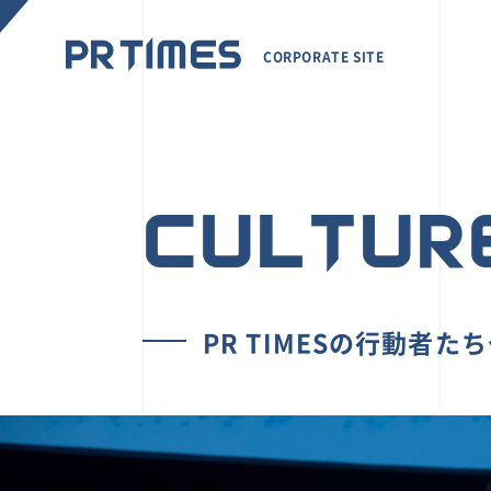
CORPORATE SITE
CULTUR
PR TIMESの行動者た