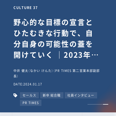
CULTURE 30
逆境では自分のスタン
スを変え“予想を裏切
り、期待を超える”【真
輔塾・前編】
山田真輔（やまだ しんすけ）（執行役員 兼 Jooto事業部
長）
DATE:2023.09.08
カルチャー
CxO
キャリア入社
Jooto