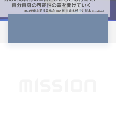
MISSION
行動者発の情報が、
人の心を揺さぶる
時代へ