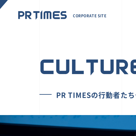
CORPORATE SITE
CULTUR
PR TIMESの行動者た