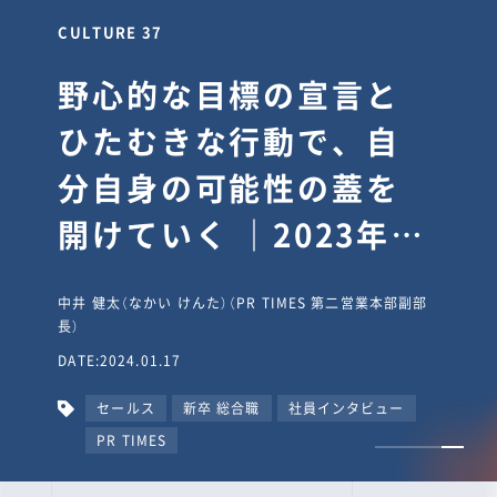
CULTURE 37
野心的な目標の宣言と
ひたむきな行動で、自
分自身の可能性の蓋を
開けていく ｜2023年度
上期社員総会受賞イン
中井 健太（なかい けんた）（PR TIMES 第二営業本部副部
タビュー #PR
長）
DATE:2024.01.17
TIMESな人たち
セールス
新卒 総合職
社員インタビュー
PR TIMES