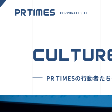
CORPORATE SITE
CULTUR
PR TIMESの行動者た