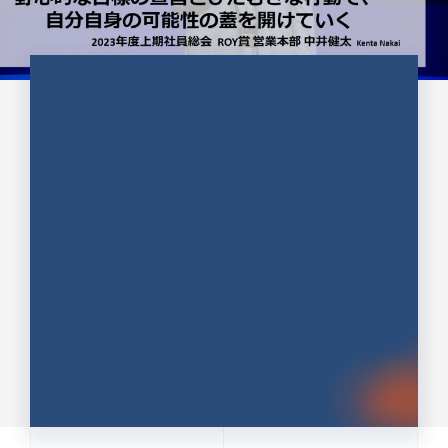
CULTURE 37
野心的な目標の宣言とひたむきな
行動で、自分自身の可能性の蓋を
開けていく ｜2023年度上期社...
中井 健太（なかい けんた）（PR TIMES 第二営業本
部副部長）
DATE:2024.01.17
セールス
新卒 総合職
社員インタビュー
PR TIMES