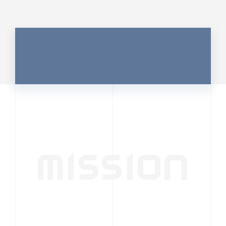
MISSION
行動者発の情報が、
人の心を揺さぶる
時代へ