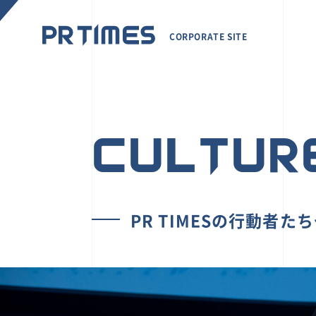
CORPORATE SITE
CULTUR
PR TIMESの行動者た