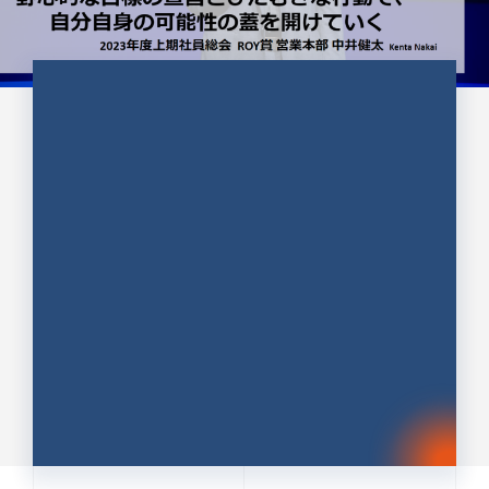
CULTURE 37
野心的な目標の宣言とひたむきな
行動で、自分自身の可能性の蓋を
開けていく ｜2023年度上期社...
中井 健太（なかい けんた）（PR TIMES 第二営業本
部副部長）
DATE:2024.01.17
セールス
新卒 総合職
社員インタビュー
PR TIMES