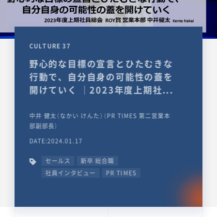
CULTURE 37
野心的な目標の宣言とひたむきな
行動で、自分自身の可能性の蓋を
開けていく ｜2023年度上期社...
中井 健太（なかい けんた）（PR TIMES 第二営業本
部副部長）
DATE:2024.01.17
セールス
新卒 総合職
社員インタビュー
PR TIMES