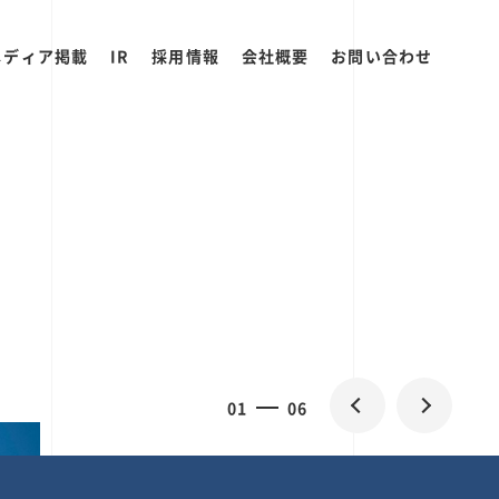
メディア掲載
IR
採用情報
会社概要
お問い合わせ
0
1
06