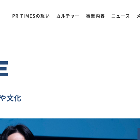
PR TIMESの想い
カルチャー
事業内容
ニュース
E
ちや文化