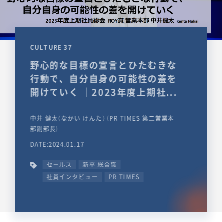
CULTURE 37
野心的な目標の宣言とひたむきな
行動で、自分自身の可能性の蓋を
開けていく ｜2023年度上期社...
中井 健太（なかい けんた）（PR TIMES 第二営業本
部副部長）
DATE:2024.01.17
セールス
新卒 総合職
社員インタビュー
PR TIMES