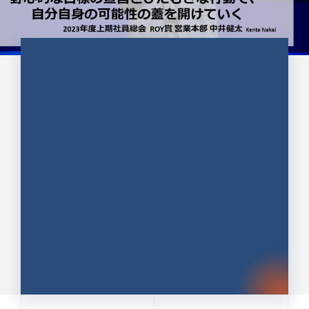
CULTURE 37
野心的な目標の宣言とひたむきな
行動で、自分自身の可能性の蓋を
開けていく ｜2023年度上期社...
中井 健太（なかい けんた）（PR TIMES 第二営業本
部副部長）
DATE:2024.01.17
セールス
新卒 総合職
社員インタビュー
PR TIMES