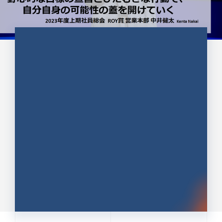
CULTURE 37
野心的な目標の宣言とひたむきな
行動で、自分自身の可能性の蓋を
開けていく ｜2023年度上期社...
中井 健太（なかい けんた）（PR TIMES 第二営業本
部副部長）
DATE:2024.01.17
セールス
新卒 総合職
社員インタビュー
PR TIMES