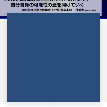
CULTURE 37
野心的な目標の宣言とひたむきな
行動で、自分自身の可能性の蓋を
開けていく ｜2023年度上期社...
中井 健太（なかい けんた）（PR TIMES 第二営業本
部副部長）
DATE:2024.01.17
セールス
新卒 総合職
社員インタビュー
PR TIMES