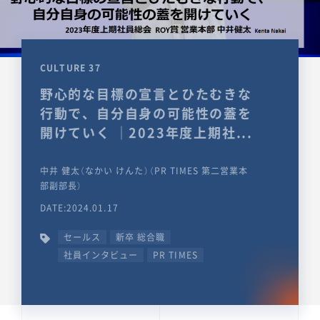
CULTURE 37
野心的な目標の宣言とひたむきな
行動で、自分自身の可能性の蓋を
開けていく ｜2023年度上期社...
中井 健太（なかい けんた）（PR TIMES 第二営業本
部副部長）
DATE:2024.01.17
セールス
新卒 総合職
社員インタビュー
PR TIMES