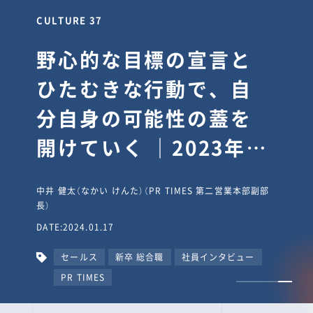
CULTURE 37
野心的な目標の宣言と
ひたむきな行動で、自
分自身の可能性の蓋を
開けていく ｜2023年度
上期社員総会受賞イン
中井 健太（なかい けんた）（PR TIMES 第二営業本部副部
タビュー #PR
長）
DATE:2024.01.17
TIMESな人たち
セールス
新卒 総合職
社員インタビュー
PR TIMES