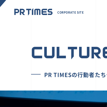
CORPORATE SITE
CULTUR
PR TIMESの行動者た