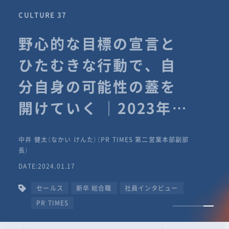
CULTURE 37
野心的な目標の宣言と
ひたむきな行動で、自
分自身の可能性の蓋を
開けていく ｜2023年度
上期社員総会受賞イン
中井 健太（なかい けんた）（PR TIMES 第二営業本部副部
タビュー #PR
長）
DATE:2024.01.17
TIMESな人たち
セールス
新卒 総合職
社員インタビュー
PR TIMES