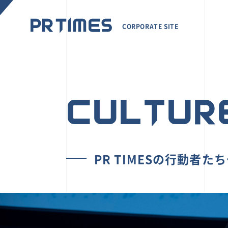
CORPORATE SITE
CULTUR
PR TIMESの行動者た