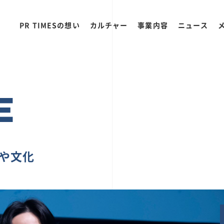
PR TIMESの想い
カルチャー
事業内容
ニュース
E
ちや文化