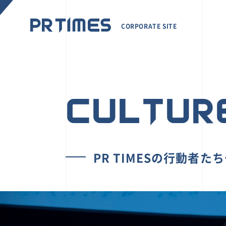
CORPORATE SITE
CULTUR
PR TIMESの行動者た