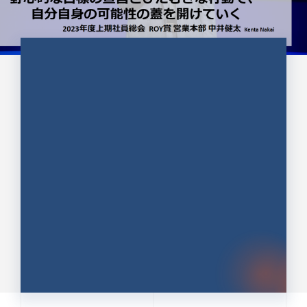
CULTURE 37
野心的な目標の宣言とひたむきな
行動で、自分自身の可能性の蓋を
開けていく ｜2023年度上期社...
中井 健太（なかい けんた）（PR TIMES 第二営業本
部副部長）
DATE:2024.01.17
セールス
新卒 総合職
社員インタビュー
PR TIMES