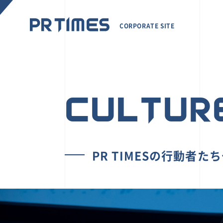
CORPORATE SITE
CULTUR
PR TIMESの行動者た