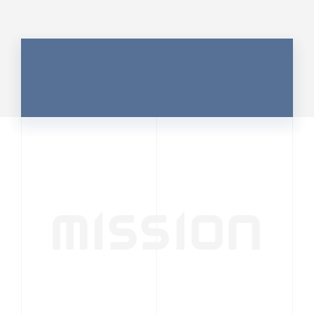
MISSION
行動者発の情報が、
人の心を揺さぶる
時代へ