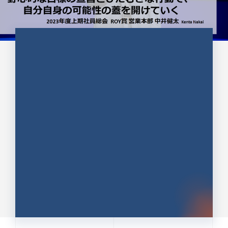
CULTURE 37
野心的な目標の宣言とひたむきな
行動で、自分自身の可能性の蓋を
開けていく ｜2023年度上期社...
中井 健太（なかい けんた）（PR TIMES 第二営業本
部副部長）
DATE:2024.01.17
セールス
新卒 総合職
社員インタビュー
PR TIMES