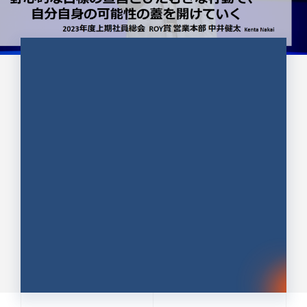
CULTURE 37
野心的な目標の宣言とひたむきな
行動で、自分自身の可能性の蓋を
開けていく ｜2023年度上期社...
中井 健太（なかい けんた）（PR TIMES 第二営業本
部副部長）
DATE:2024.01.17
セールス
新卒 総合職
社員インタビュー
PR TIMES