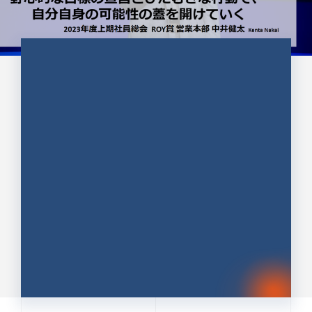
CULTURE 37
野心的な目標の宣言とひたむきな
行動で、自分自身の可能性の蓋を
開けていく ｜2023年度上期社...
中井 健太（なかい けんた）（PR TIMES 第二営業本
部副部長）
DATE:2024.01.17
セールス
新卒 総合職
社員インタビュー
PR TIMES