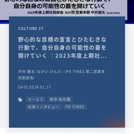
CULTURE 37
野心的な目標の宣言とひたむきな
行動で、自分自身の可能性の蓋を
開けていく ｜2023年度上期社...
中井 健太（なかい けんた）（PR TIMES 第二営業本
部副部長）
DATE:2024.01.17
セールス
新卒 総合職
社員インタビュー
PR TIMES