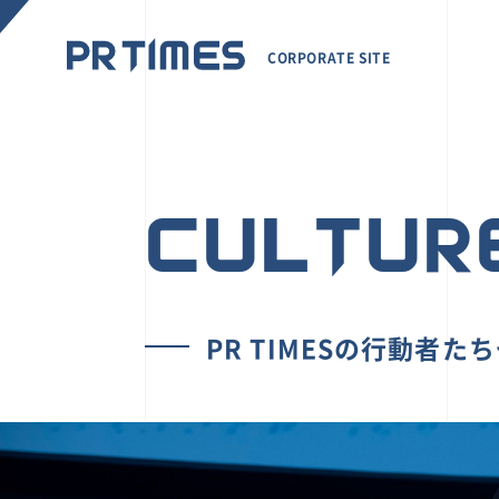
CORPORATE SITE
CULTUR
PR TIMESの行動者た