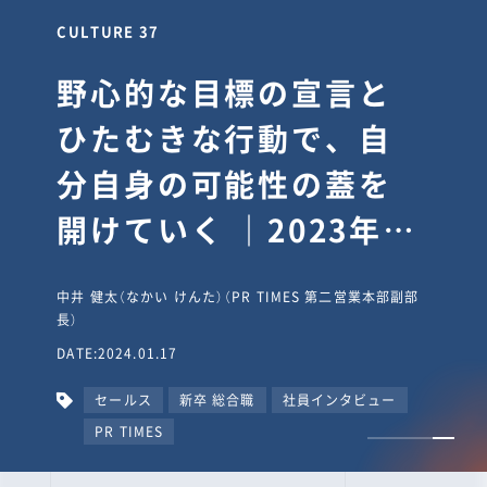
CULTURE 30
逆境では自分のスタン
スを変え“予想を裏切
り、期待を超える”【真
輔塾・前編】
山田真輔（やまだ しんすけ）（執行役員 兼 Jooto事業部
長）
DATE:2023.09.08
カルチャー
CxO
キャリア入社
Jooto