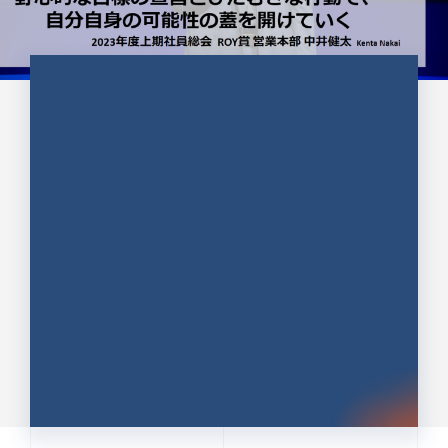
CULTURE 37
野心的な目標の宣言とひたむきな
行動で、自分自身の可能性の蓋を
開けていく ｜2023年度上期社...
中井 健太（なかい けんた）（PR TIMES 第二営業本
部副部長）
DATE:2024.01.17
セールス
新卒 総合職
社員インタビュー
PR TIMES