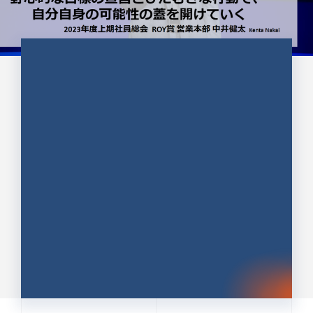
CULTURE 37
野心的な目標の宣言とひたむきな
行動で、自分自身の可能性の蓋を
開けていく ｜2023年度上期社...
中井 健太（なかい けんた）（PR TIMES 第二営業本
部副部長）
DATE:2024.01.17
セールス
新卒 総合職
社員インタビュー
PR TIMES